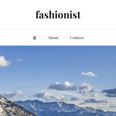
fashionist
홈
About
Contact