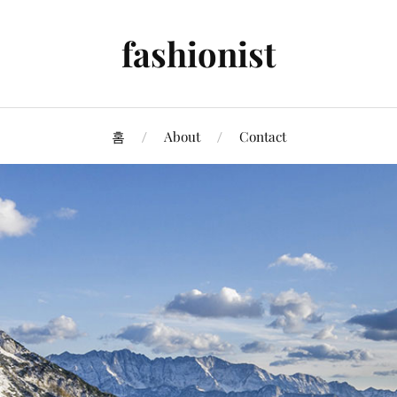
fashionist
홈
About
Contact